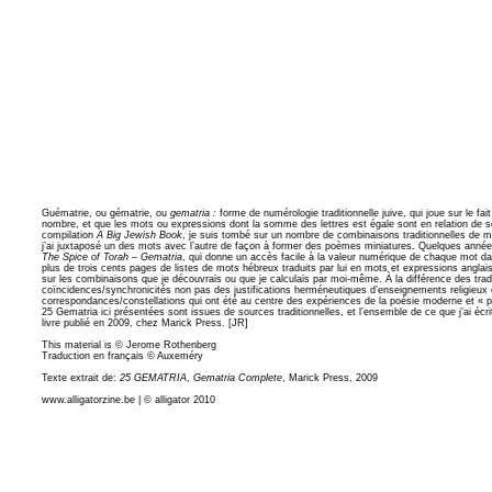
Guématrie, ou gématrie, ou
gematria :
forme de numérologie traditionnelle juive, qui joue sur le fa
nombre, et que les mots ou expressions dont la somme des lettres est égale sont en relation de s
compilation
A Big Jewish Book
, je suis tombé sur un nombre de combinaisons traditionnelles de m
j’ai juxtaposé un des mots avec l’autre de façon à former des poèmes miniatures. Quelques années
The Spice of Torah – Gematria
, qui donne un accès facile à la valeur numérique de chaque mot da
plus de trois cents pages de listes de mots hébreux traduits par lui en mots et expressions angl
sur les combinaisons que je découvrais ou que je calculais par moi-même. À la différence des tradi
coïncidences/synchronicités non pas des justifications herméneutiques d’enseignements religieu
correspondances/constellations qui ont été au centre des expériences de la poésie moderne et « p
25 Gematria ici présentées sont issues de sources traditionnelles, et l’ensemble de ce que j’ai éc
livre publié en 2009, chez Marick Press. [JR]
This material is © Jerome Rothenberg
Traduction en français © Auxeméry
Texte extrait de:
25 GEMATRIA
,
Gematria Complete
, Marick Press, 2009
www.alligatorzine.be | © alligator 2010