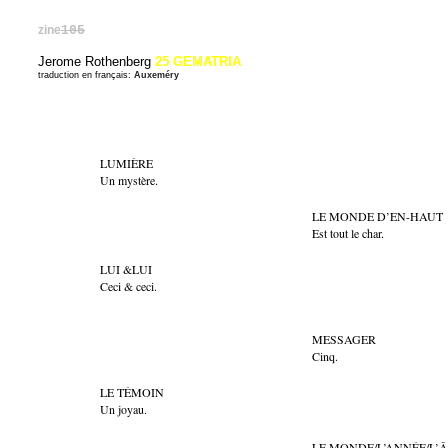
zine
105
Jerome Rothenberg
25 GEMATRIA
traduction en français:
Auxeméry
LUMIÈRE
Un mystère.
LE MONDE D’EN-HAUT
Est tout le char.
LUI &LUI
Ceci & ceci.
MESSAGER
Cinq.
LE TÉMOIN
Un joyau.
LE MONDE/L’ANNÉE/L’